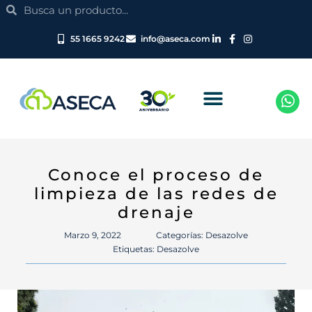
Search
Ir
Search
al
contenido
55 1665 9242
info@aseca.com
Conoce el proceso de
limpieza de las redes de
drenaje
Marzo 9, 2022
Categorías:
Desazolve
Etiquetas:
Desazolve