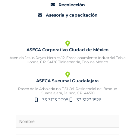
Recolección
Asesoría y capacitación
ASECA Corporativo Ciudad de México
Avenida Jesús Reyes Heroles 12, Fraccionamiento Industrial Tabla
Honda, C.P. 54126 Tlalnepantla, Edo. de México.
ASECA Sucursal Guadalajara
Paseo de la Arboleda no. 1151 Col. Residencial del Bosque
Guadalajara, Jalisco, C.P. 44510
33 3123 2098
33 3123 1526