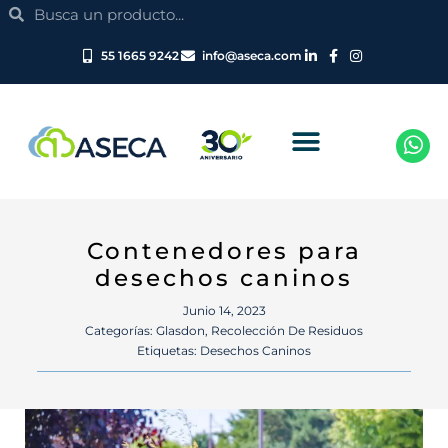
Search
Ir
Search
al
contenido
55 1665 9242
info@aseca.com
Contenedores para
desechos caninos
Junio 14, 2023
Categorías:
Glasdon
,
Recolección De Residuos
Etiquetas:
Desechos Caninos