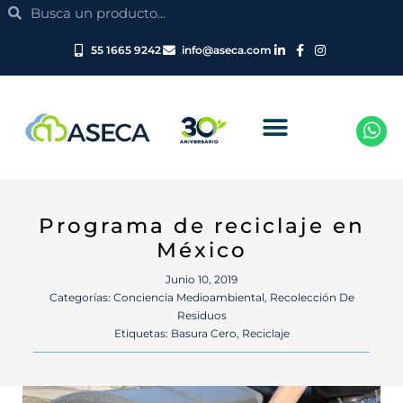
Search
Ir
Search
al
contenido
55 1665 9242
info@aseca.com
Programa de reciclaje en
México
Junio 10, 2019
Categorías:
Conciencia Medioambiental
,
Recolección De
Residuos
Etiquetas:
Basura Cero
,
Reciclaje