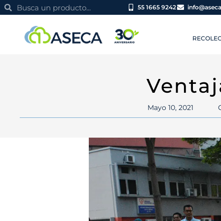
Ir
Search
Search
55 1665 9242
info@asec
al
contenido
RECOLEC
Ventaj
Mayo 10, 2021