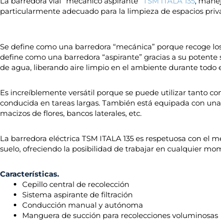
La barredora vial “mecánico aspirante”
TSM ITALA 135
, mane
particularmente adecuado para la limpieza de espacios privad
Se define como una barredora “mecánica” porque recoge los r
define como una barredora “aspirante” gracias a su potente si
de agua, liberando aire limpio en el ambiente durante todo 
Es increíblemente versátil porque se puede utilizar tanto co
conducida en tareas largas. También está equipada con una
macizos de flores, bancos laterales, etc.
La barredora eléctrica TSM ITALA 135 es respetuosa con el med
suelo, ofreciendo la posibilidad de trabajar en cualquier mo
Características.
Cepillo central de recolección
Sistema aspirante de filtración
Conducción manual y autónoma
Manguera de succión para recolecciones voluminosas