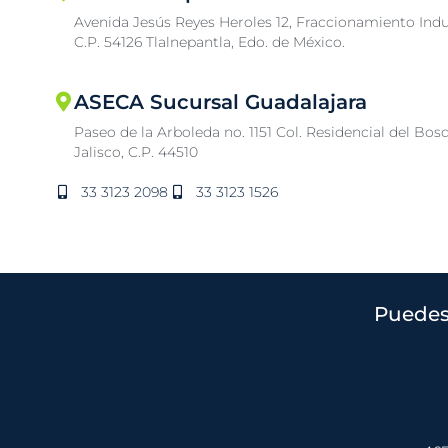
Avenida Jesús Reyes Heroles 12, Fraccionamiento Indu
C.P. 54126 Tlalnepantla, Edo. de México.
ASECA Sucursal Guadalajara
Paseo de la Arboleda no. 1151 Col. Residencial del Bos
Jalisco, C.P. 44510
33 3123 2098
33 3123 1526
Puedes