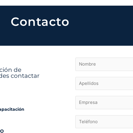
Contacto
ación de
des contactar
capacitación
co