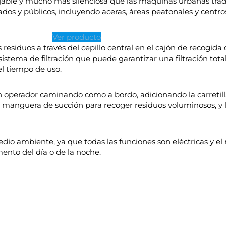
jable y mucho más silenciosa que las máquinas urbanas trad
os y públicos, incluyendo aceras, áreas peatonales y centros
Ver producto
esiduos a través del cepillo central en el cajón de recogida
stema de filtración que puede garantizar una filtración total
el tiempo de uso.
n operador caminando como a bordo, adicionando la carretilla
 manguera de succión para recoger residuos voluminosos, y 
io ambiente, ya que todas las funciones son eléctricas y el ru
mento del día o de la noche.