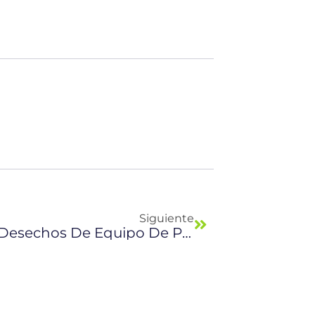
Next
Siguiente
5 Contenedores Ideales Para Desechos De Equipo De Protección Personal Por COVID-19