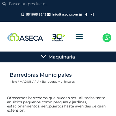
Search
Ir
Search
al
contenido
55 1665 9242
info@aseca.com
Main
Maquinaria
Menu
Barredoras Municipales​
Inicio
/
MAQUINARIA
/ Barredoras Municipales​
Ofrecemos barredoras que pueden ser utilizadas tanto
en sitios pequeños como parques y jardines,
estacionamientos, aeropuertos hasta avenidas de gran
extensión.