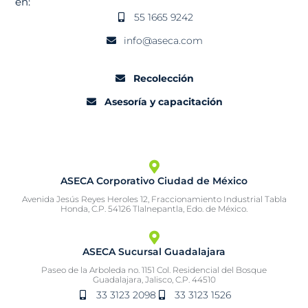
en:
55 1665 9242
info@aseca.com
Recolección
Asesoría y capacitación
ASECA Corporativo Ciudad de México
Avenida Jesús Reyes Heroles 12, Fraccionamiento Industrial Tabla
Honda, C.P. 54126 Tlalnepantla, Edo. de México.
ASECA Sucursal Guadalajara
Paseo de la Arboleda no. 1151 Col. Residencial del Bosque
Guadalajara, Jalisco, C.P. 44510
33 3123 2098
33 3123 1526