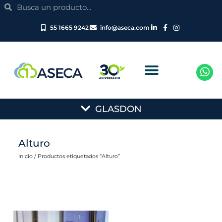
Search
Ir
Search
al
contenido
55 1665 9242
info@aseca.com
Main
GLASDON
Menu
Alturo
Inicio
/ Productos etiquetados “Alturo”