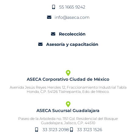
55 1665 9242
info@aseca.com
Recolección
Asesoría y capacitación
ASECA Corporativo Ciudad de México
Avenida Jesús Reyes Heroles 12, Fraccionamiento Industrial Tabla
Honda, C.P. 54126 Tlalnepantla, Edo. de México.
ASECA Sucursal Guadalajara
Paseo de la Arboleda no. 1151 Col. Residencial del Bosque
Guadalajara, Jalisco, C.P. 44510
33 3123 2098
33 3123 1526