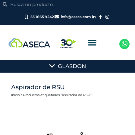
Search
Ir
Search
al
contenido
55 1665 9242
info@aseca.com
Main
GLASDON
Menu
Aspirador de RSU
Inicio
/ Productos etiquetados “Aspirador de RSU”