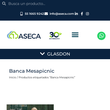
Search
Ir
Search
al
contenido
55 1665 9242
info@aseca.com
Main
GLASDON
Menu
Banca Mesapicnic
Inicio
/ Productos etiquetados “Banca Mesapicnic”