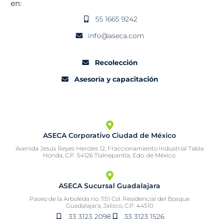
en:
55 1665 9242
info@aseca.com
Recolección
Asesoría y capacitación
ASECA Corporativo Ciudad de México
Avenida Jesús Reyes Heroles 12, Fraccionamiento Industrial Tabla
Honda, C.P. 54126 Tlalnepantla, Edo. de México.
ASECA Sucursal Guadalajara
Paseo de la Arboleda no. 1151 Col. Residencial del Bosque
Guadalajara, Jalisco, C.P. 44510
33 3123 2098
33 3123 1526