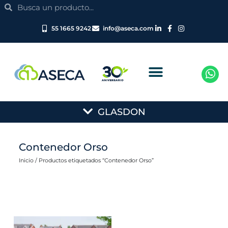
Search
Ir
Search
al
contenido
55 1665 9242
info@aseca.com
Main
GLASDON
Menu
Contenedor Orso
Inicio
/ Productos etiquetados “Contenedor Orso”