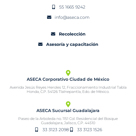
55 1665 9242
info@aseca.com
Recolección
Asesoría y capacitación
ASECA Corporativo Ciudad de México
Avenida Jesús Reyes Heroles 12, Fraccionamiento Industrial Tabla
Honda, C.P. 54126 Tlalnepantla, Edo. de México.
ASECA Sucursal Guadalajara
Paseo de la Arboleda no. 1151 Col. Residencial del Bosque
Guadalajara, Jalisco, C.P. 44510
33 3123 2098
33 3123 1526