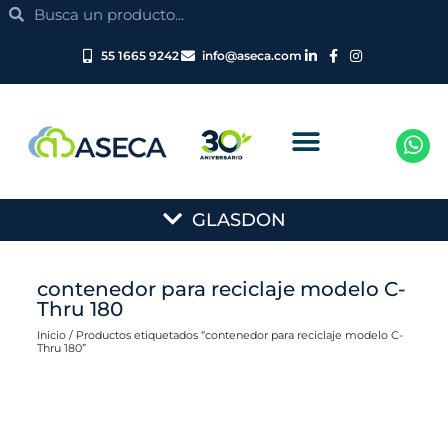
Search
Ir
Search
al
contenido
55 1665 9242
info@aseca.com
Main
GLASDON
Menu
contenedor para reciclaje modelo C-
Thru 180
Inicio
/ Productos etiquetados “contenedor para reciclaje modelo C-
Thru 180”