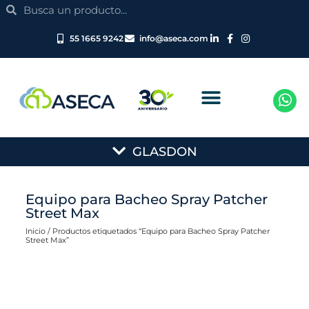
Search
Ir
Search
al
contenido
55 1665 9242
info@aseca.com
Main
GLASDON
Menu
Equipo para Bacheo Spray Patcher
Street Max
Inicio
/ Productos etiquetados “Equipo para Bacheo Spray Patcher
Street Max”