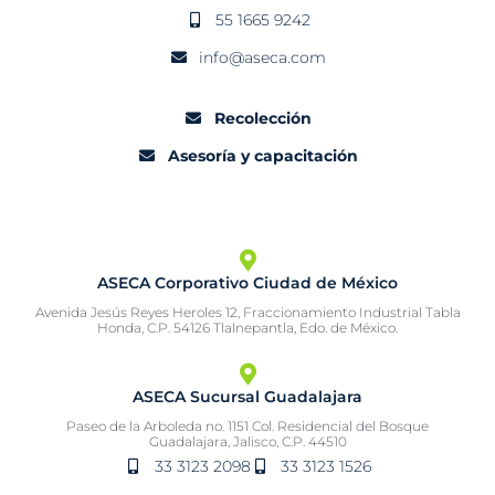
55 1665 9242
info@aseca.com
Recolección
Asesoría y capacitación
ASECA Corporativo Ciudad de México
Avenida Jesús Reyes Heroles 12, Fraccionamiento Industrial Tabla
Honda, C.P. 54126 Tlalnepantla, Edo. de México.
ASECA Sucursal Guadalajara
Paseo de la Arboleda no. 1151 Col. Residencial del Bosque
Guadalajara, Jalisco, C.P. 44510
33 3123 2098
33 3123 1526