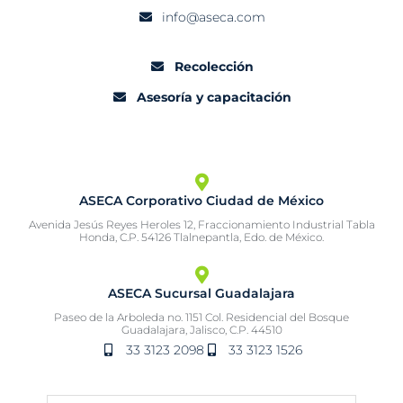
info@aseca.com
Recolección
Asesoría y capacitación
ASECA Corporativo Ciudad de México
Avenida Jesús Reyes Heroles 12, Fraccionamiento Industrial Tabla
Honda, C.P. 54126 Tlalnepantla, Edo. de México.
ASECA Sucursal Guadalajara
Paseo de la Arboleda no. 1151 Col. Residencial del Bosque
Guadalajara, Jalisco, C.P. 44510
33 3123 2098
33 3123 1526