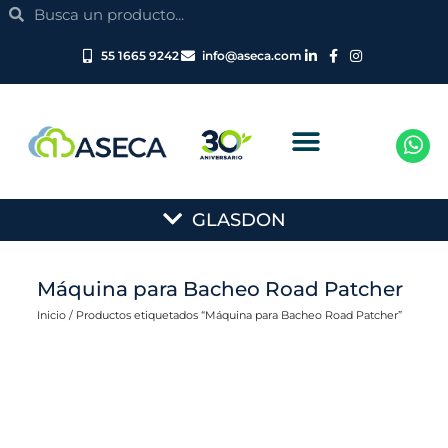
Search
Ir
Search
al
contenido
55 1665 9242
info@aseca.com
Main
GLASDON
Menu
Máquina para Bacheo Road Patcher
Inicio
/ Productos etiquetados “Máquina para Bacheo Road Patcher”