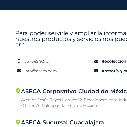
Para poder servirle y ampliar la inform
nuestros productos y servicios nos pue
en:
55 1665 9242
Recolección
info@aseca.com
Asesoría y 
ASECA Corporativo Ciudad de Méxi
Avenida Jesús Reyes Heroles 12, Fraccionamiento Indu
C.P. 54126 Tlalnepantla, Edo. de México.
ASECA Sucursal Guadalajara