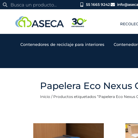
Ir
Search
Search
55 1665 9242
info@asec
al
contenido
RECOLEC
Contenedores de reciclaje para interiores
Contenedor
Papelera Eco Nexus
Inicio
/ Productos etiquetados “Papelera Eco Nexus