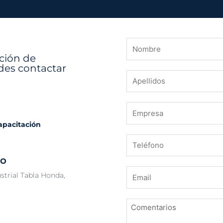
ación de
des contactar
capacitación
co
strial Tabla Honda,