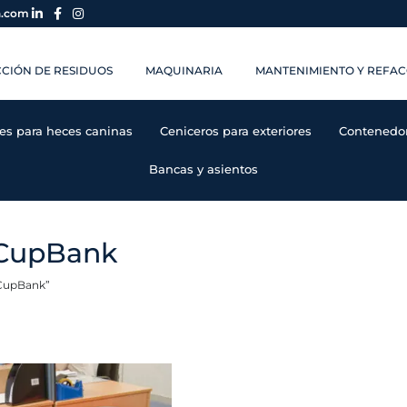
a.com
CIÓN DE RESIDUOS
MAQUINARIA
MANTENIMIENTO Y REFAC
es para heces caninas
Ceniceros para exteriores
Contenedore
Bancas y asientos
 CupBank
 CupBank”