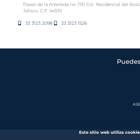
Paseo de la Arboleda no. 1151 Col. Residencial del Bos
Jalisco, C.P. 44510
33 3123 2098
33 3123 1526
Puedes
ASE
Este sitio web utiliza cooki
Cread