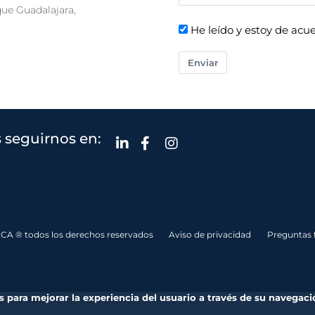
que Guadalajara,
He leído y estoy de acue
Enviar
 seguirnos en:
CA ® todos los derechos reservados
Aviso de privacidad
Preguntas 
es para mejorar la experiencia del usuario a través de su navegaci
o y mantenido por encuentraysoluciona.digital