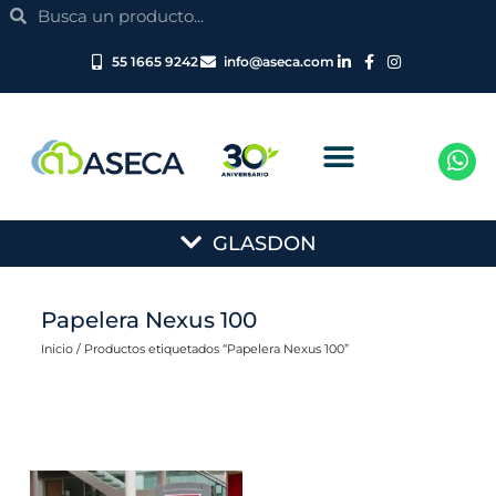
Search
Ir
Search
al
contenido
55 1665 9242
info@aseca.com
Main
GLASDON
Menu
Papelera Nexus 100
Inicio
/ Productos etiquetados “Papelera Nexus 100”