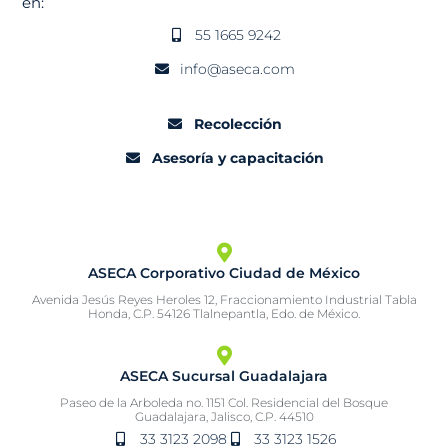
en:
55 1665 9242
info@aseca.com
Recolección
Asesoría y capacitación
ASECA Corporativo Ciudad de México
Avenida Jesús Reyes Heroles 12, Fraccionamiento Industrial Tabla
Honda, C.P. 54126 Tlalnepantla, Edo. de México.
ASECA Sucursal Guadalajara
Paseo de la Arboleda no. 1151 Col. Residencial del Bosque
Guadalajara, Jalisco, C.P. 44510
33 3123 2098
33 3123 1526