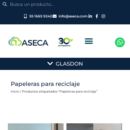
Search
Ir
Search
al
contenido
55 1665 9242
info@aseca.com
Main
GLASDON
Menu
Papeleras para reciclaje
Inicio
/ Productos etiquetados “Papeleras para reciclaje”