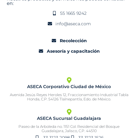
en:
55 1665 9242
info@aseca.com
Recolección
Asesoría y capacitación
ASECA Corporativo Ciudad de México
Avenida Jesús Reyes Heroles 12, Fraccionamiento Industrial Tabla
Honda, C.P. 54126 Tlalnepantla, Edo. de México.
ASECA Sucursal Guadalajara
Paseo de la Arboleda no. 1151 Col. Residencial del Bosque
Guadalajara, Jalisco, C.P. 44510
33 3123 2098
33 3123 1526