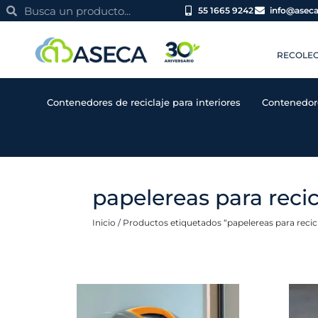
Ir
Search
Search
55 1665 9242
info@asec
al
contenido
RECOLEC
Contenedores de reciclaje para interiores
Contenedor
papelereas para recic
Inicio
/ Productos etiquetados “papelereas para recicl