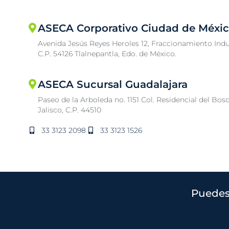
ASECA Corporativo Ciudad de Méxi
Avenida Jesús Reyes Heroles 12, Fraccionamiento Indu
C.P. 54126 Tlalnepantla, Edo. de México.
ASECA Sucursal Guadalajara
Paseo de la Arboleda no. 1151 Col. Residencial del Bos
Jalisco, C.P. 44510
33 3123 2098
33 3123 1526
Puedes