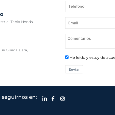
co
strial Tabla Honda,
que Guadalajara,
He leído y estoy de acue
Enviar
 seguirnos en: