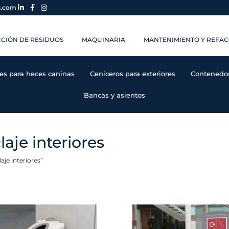
a.com
CIÓN DE RESIDUOS
MAQUINARIA
MANTENIMIENTO Y REFAC
es para heces caninas
Ceniceros para exteriores
Contenedore
Bancas y asientos
laje interiores
aje interiores”