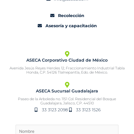
Recolección
Asesoría y capacitación
ASECA Corporativo Ciudad de México
Avenida Jesús Reyes Heroles 12, Fraccionamiento Industrial Tabla
Honda, C.P. 54126 Tlalnepantla, Edo. de México.
ASECA Sucursal Guadalajara
Paseo de la Arboleda no. 1151 Col. Residencial del Bosque
Guadalajara, Jalisco, C.P. 44510
33 3123 2098
33 3123 1526