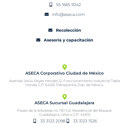
55 1665 9242
info@aseca.com
Recolección
Asesoría y capacitación
ASECA Corporativo Ciudad de México
Avenida Jesús Reyes Heroles 12, Fraccionamiento Industrial Tabla
Honda, C.P. 54126 Tlalnepantla, Edo. de México.
ASECA Sucursal Guadalajara
Paseo de la Arboleda no. 1151 Col. Residencial del Bosque
Guadalajara, Jalisco, C.P. 44510
33 3123 2098
33 3123 1526