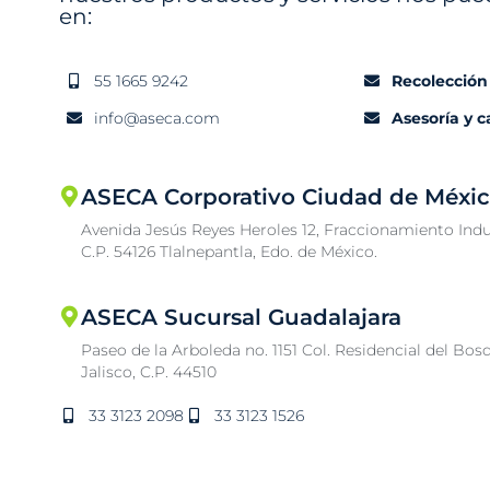
en:
55 1665 9242
Recolección
info@aseca.com
Asesoría y 
ASECA Corporativo Ciudad de Méxi
Avenida Jesús Reyes Heroles 12, Fraccionamiento Indu
C.P. 54126 Tlalnepantla, Edo. de México.
ASECA Sucursal Guadalajara
Paseo de la Arboleda no. 1151 Col. Residencial del Bos
Jalisco, C.P. 44510
33 3123 2098
33 3123 1526