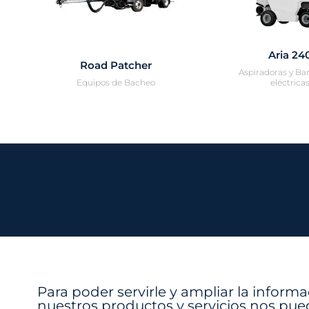
Aria 24
Road Patcher
Aspiradoras y Ba
Equipos de Bacheo
eléctrica
Para poder servirle y ampliar la inform
nuestros productos y servicios nos pue