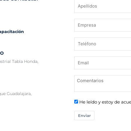
capacitación
co
strial Tabla Honda,
que Guadalajara,
He leído y estoy de acue
Enviar