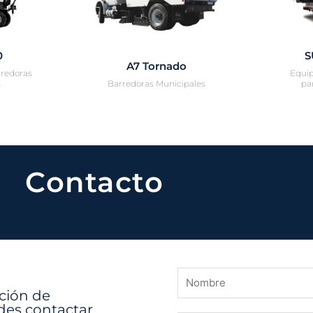
0
S
A7 Tornado
rredoras
Equip
s
Barredoras Municipales​
pa
Contacto
ación de
des contactar