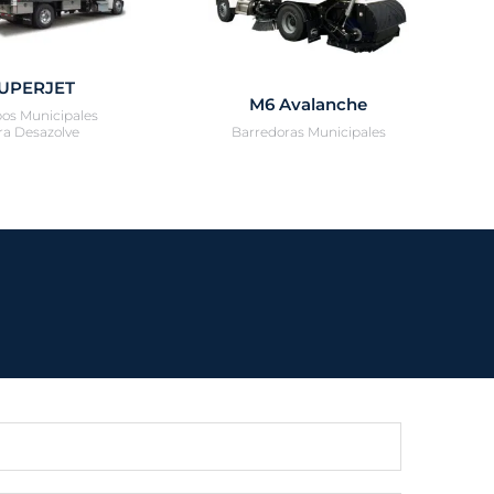
UPERJET
M6 Avalanche
os Municipales
ra Desazolve
Barredoras Municipales​