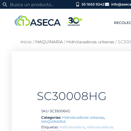
Ir
Search
Search
55 1665 9242
info@asec
al
contenido
RECOLEC
Inicio
/
MAQUINARIA
/
Hidrolavadoras urbanas
/ SC30
SC30008HG
SKU SC35006VG
Categorías:
Hidrolavadoras urbanas
,
MAQUINARIA
Etiquetas:
Hidrolavadora
,
Hidrolavadoras