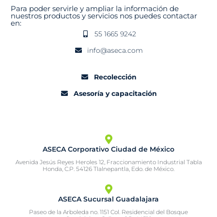
Para poder servirle y ampliar la información de
nuestros productos y servicios nos puedes contactar
en:
55 1665 9242
info@aseca.com
Recolección
Asesoría y capacitación
ASECA Corporativo Ciudad de México
Avenida Jesús Reyes Heroles 12, Fraccionamiento Industrial Tabla
Honda, C.P. 54126 Tlalnepantla, Edo. de México.
ASECA Sucursal Guadalajara
Paseo de la Arboleda no. 1151 Col. Residencial del Bosque