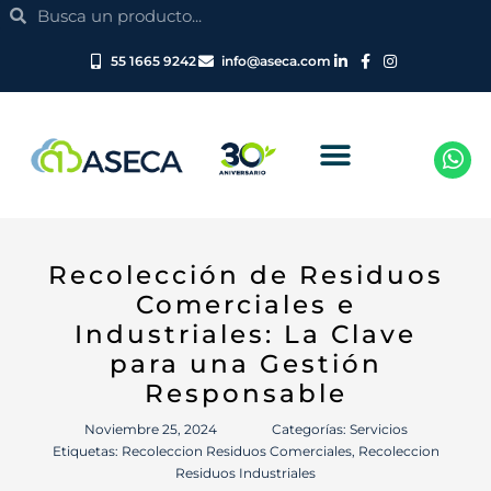
Search
Ir
Search
al
contenido
55 1665 9242
info@aseca.com
Recolección de Residuos
Comerciales e
Industriales: La Clave
para una Gestión
Responsable
Noviembre 25, 2024
Categorías:
Servicios
Etiquetas:
Recoleccion Residuos Comerciales
,
Recoleccion
Residuos Industriales