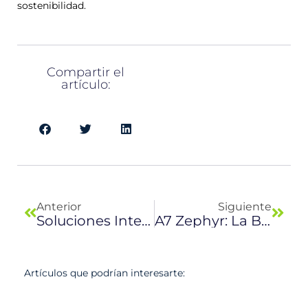
sostenibilidad.
Compartir el
artículo:
Previo
Next
Anterior
Siguiente
Soluciones Inteligentes Para Espacios Públicos Y Pet-Friendly : Retriever City Y Fido 25
A7 Zephyr: La Barredora Aeroportuaria Para La Limpieza Profesional De Pistas
Artículos que podrían interesarte: