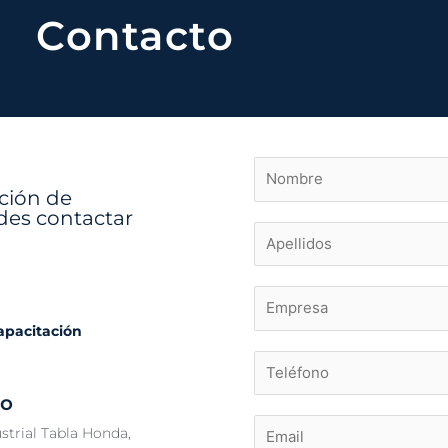
Contacto
ación de
des contactar
capacitación
co
strial Tabla Honda,