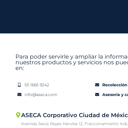
Para poder servirle y ampliar la inform
nuestros productos y servicios nos pue
en:
55 1665 9242
Recolección
info@aseca.com
Asesoría y 
ASECA Corporativo Ciudad de Méxi
Avenida Jesús Reyes Heroles 12, Fraccionamiento Indu