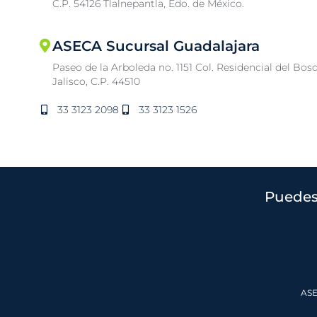
C.P. 54126 Tlalnepantla, Edo. de México.
ASECA Sucursal Guadalajara
Paseo de la Arboleda no. 1151 Col. Residencial del Bos
Jalisco, C.P. 44510
33 3123 2098
33 3123 1526
Puedes
ASE