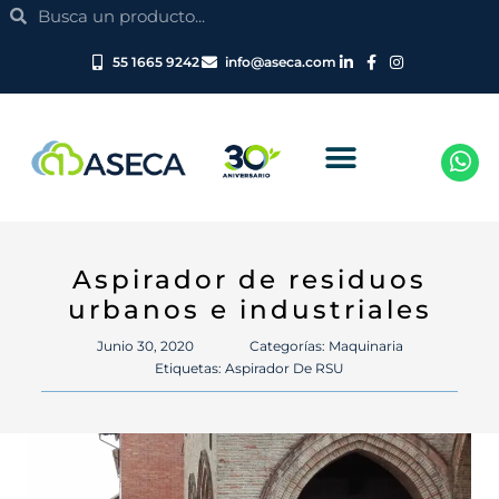
Search
Ir
Search
al
contenido
55 1665 9242
info@aseca.com
Aspirador de residuos
urbanos e industriales
Junio 30, 2020
Categorías:
Maquinaria
Etiquetas:
Aspirador De RSU