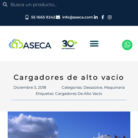
Search
Ir
Search
al
contenido
55 1665 9242
info@aseca.com
Cargadores de alto vacío
Diciembre 3, 2018
Categorías:
Desazolve
,
Maquinaria
Etiquetas:
Cargadores De Alto Vacío