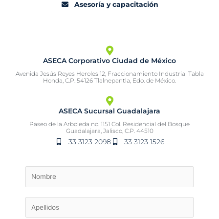
Asesoría y capacitación
ASECA Corporativo Ciudad de México
Avenida Jesús Reyes Heroles 12, Fraccionamiento Industrial Tabla
Honda, C.P. 54126 Tlalnepantla, Edo. de México.
ASECA Sucursal Guadalajara
Paseo de la Arboleda no. 1151 Col. Residencial del Bosque
Guadalajara, Jalisco, C.P. 44510
33 3123 2098
33 3123 1526