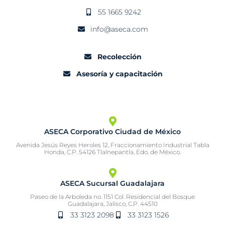
55 1665 9242
info@aseca.com
Recolección
Asesoría y capacitación
ASECA Corporativo Ciudad de México
Avenida Jesús Reyes Heroles 12, Fraccionamiento Industrial Tabla
Honda, C.P. 54126 Tlalnepantla, Edo. de México.
ASECA Sucursal Guadalajara
Paseo de la Arboleda no. 1151 Col. Residencial del Bosque
Guadalajara, Jalisco, C.P. 44510
33 3123 2098
33 3123 1526