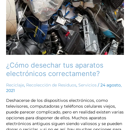
electrónicos
correctamente?
¿Cómo desechar tus aparatos
electrónicos correctamente?
Reciclaje
,
Recolección de Residuos
,
Servicios
/
24 agosto,
2021
Deshacerse de los dispositivos electrónicos, como
televisores, computadoras y teléfonos celulares viejos,
puede parecer complicado, pero en realidad existen varias
opciones para disponer de ellos. Muchos aparatos
electrónicos antiguos siguen siendo valiosos y se pueden
donar o reciclar, y si no es así, hay muchas opciones para