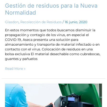
Gestión de residuos para la Nueva
Normalidad
Glasdon
,
Recolección de Residuos
/
16 junio, 2020
En estos momentos que todos buscamos disminuir la
propagación y contagio de los virus, en especial el
COVID-19, Aseca presenta una solución para
almacenamiento y transporte de material infectado o en
contacto con el virus. Colocación de residuos en una
bolsa exclusiva El material desechable como cubrebocas,
guantes y pañuelos
Read More »
Residuos
de
manejo
especial