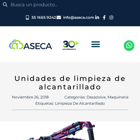
Search
Ir
Search
al
contenido
55 1665 9242
info@aseca.com
Unidades de limpieza de
alcantarillado
Noviembre 26, 2018
Categorías:
Desazolve
,
Maquinaria
Etiquetas:
Limpieza De Alcantarillado