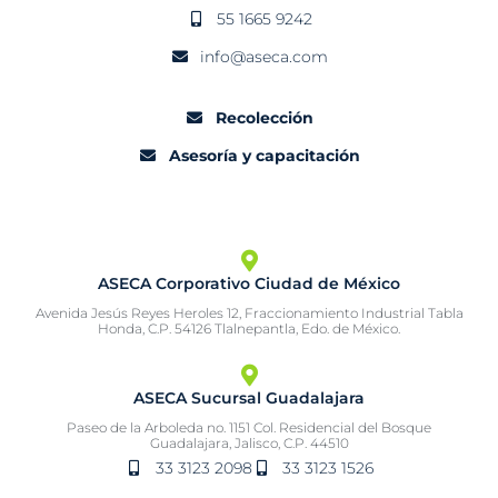
55 1665 9242
info@aseca.com
Recolección
Asesoría y capacitación
ASECA Corporativo Ciudad de México
Avenida Jesús Reyes Heroles 12, Fraccionamiento Industrial Tabla
Honda, C.P. 54126 Tlalnepantla, Edo. de México.
ASECA Sucursal Guadalajara
Paseo de la Arboleda no. 1151 Col. Residencial del Bosque
Guadalajara, Jalisco, C.P. 44510
33 3123 2098
33 3123 1526