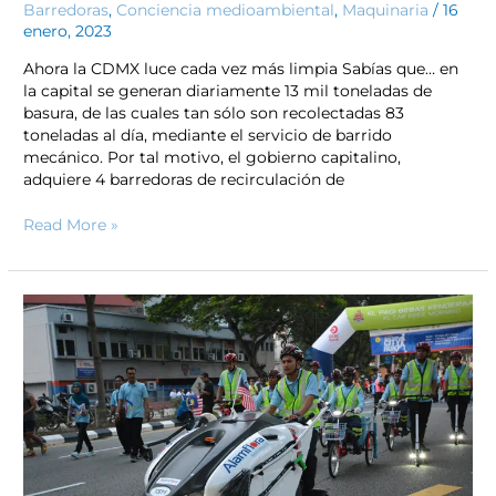
Barredoras
,
Conciencia medioambiental
,
Maquinaria
/
16
enero, 2023
Ahora la CDMX luce cada vez más limpia Sabías que… en
la capital se generan diariamente 13 mil toneladas de
basura, de las cuales tan sólo son recolectadas 83
toneladas al día, mediante el servicio de barrido
mecánico. Por tal motivo, el gobierno capitalino,
adquiere 4 barredoras de recirculación de
Read More »
Ventajas
de
las
barredoras
viales