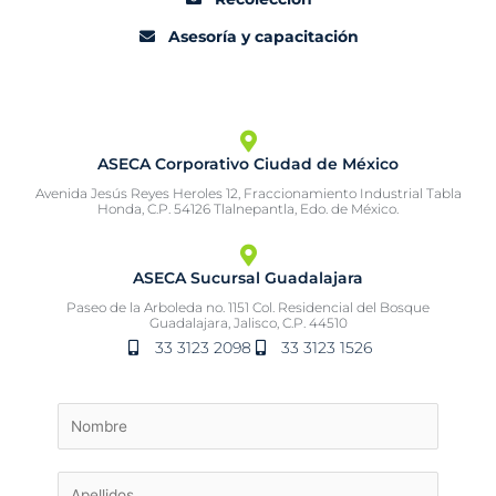
Asesoría y capacitación
ASECA Corporativo Ciudad de México
Avenida Jesús Reyes Heroles 12, Fraccionamiento Industrial Tabla
Honda, C.P. 54126 Tlalnepantla, Edo. de México.
ASECA Sucursal Guadalajara
Paseo de la Arboleda no. 1151 Col. Residencial del Bosque
Guadalajara, Jalisco, C.P. 44510
33 3123 2098
33 3123 1526