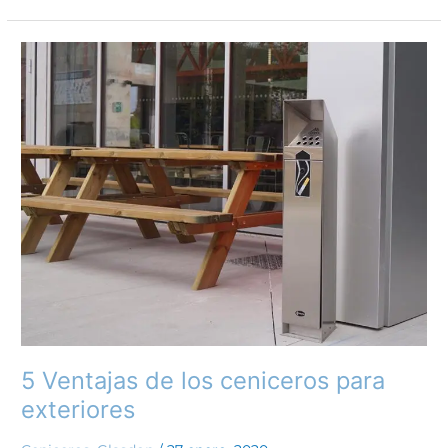
5
Ventajas
de
los
ceniceros
para
exteriores
5 Ventajas de los ceniceros para
exteriores