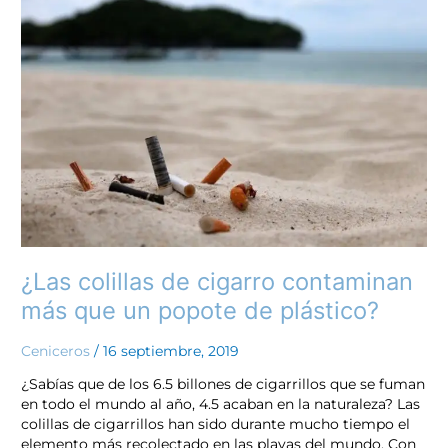
colillas
de
cigarro
contaminan
más
que
un
popote
de
plástico?
¿Las colillas de cigarro contaminan
más que un popote de plástico?
Ceniceros
/
16 septiembre, 2019
¿Sabías que de los 6.5 billones de cigarrillos que se fuman
en todo el mundo al año, 4.5 acaban en la naturaleza? Las
colillas de cigarrillos han sido durante mucho tiempo el
elemento más recolectado en las playas del mundo. Con