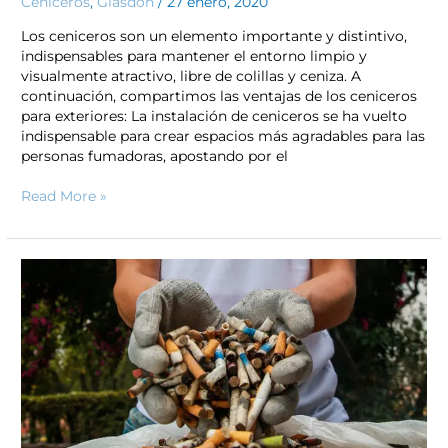
Ceniceros
,
Glasdon
/
27 enero, 2020
Los ceniceros son un elemento importante y distintivo,
indispensables para mantener el entorno limpio y
visualmente atractivo, libre de colillas y ceniza. A
continuación, compartimos las ventajas de los ceniceros
para exteriores: La instalación de ceniceros se ha vuelto
indispensable para crear espacios más agradables para las
personas fumadoras, apostando por el
Read More »
Colillas
de
cigarro,
¿Se
pueden
reciclar?